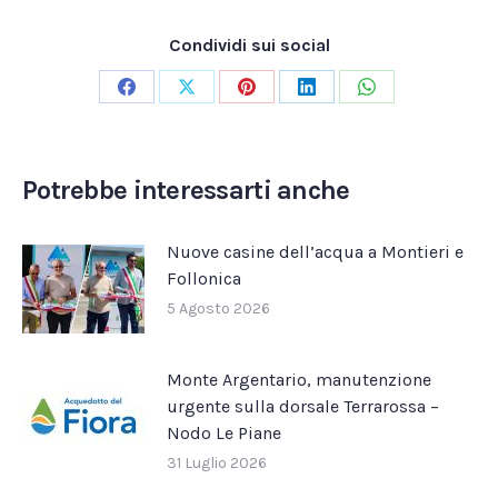
Condividi sui social
Condividi
Condividi
Condividi
Condividi
Condividi
su
su
su
su
su
Facebook
X
Pinterest
LinkedIn
WhatsApp
Potrebbe interessarti anche
Nuove casine dell’acqua a Montieri e
Follonica
5 Agosto 2026
Monte Argentario, manutenzione
urgente sulla dorsale Terrarossa –
Nodo Le Piane
31 Luglio 2026