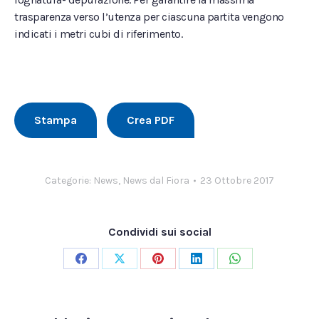
trasparenza verso l’utenza per ciascuna partita vengono
indicati i metri cubi di riferimento.
Stampa
Crea PDF
Categorie:
News
,
News dal Fiora
23 Ottobre 2017
Condividi sui social
Condividi
Condividi
Condividi
Condividi
Condividi
su
su
su
su
su
Facebook
X
Pinterest
LinkedIn
WhatsApp