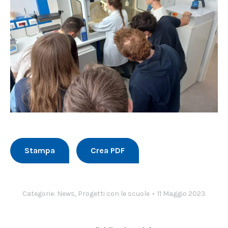
Stampa
Crea PDF
Categorie:
News
,
Progetti con le scuole
11 Maggio 2023