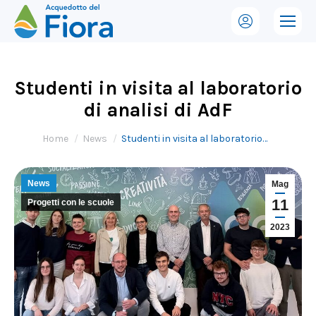
Studenti in visita al laboratorio
di analisi di AdF
Tu sei qui:
Home
News
Studenti in visita al laboratorio…
News
Mag
11
Progetti con le scuole
2023