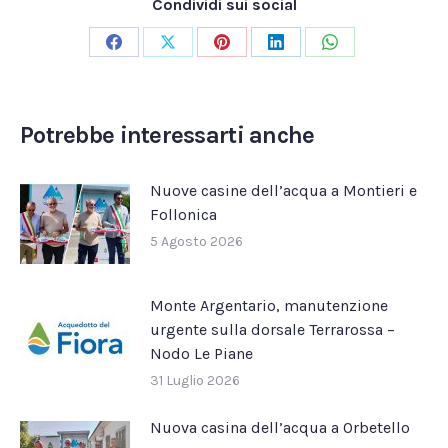
Condividi sui social
Condividi
Condividi
Condividi
Condividi
Condividi
su
su
su
su
su
Facebook
X
Pinterest
LinkedIn
WhatsApp
Potrebbe interessarti anche
Nuove casine dell’acqua a Montieri e
Follonica
5 Agosto 2026
Monte Argentario, manutenzione
urgente sulla dorsale Terrarossa –
Nodo Le Piane
31 Luglio 2026
Nuova casina dell’acqua a Orbetello