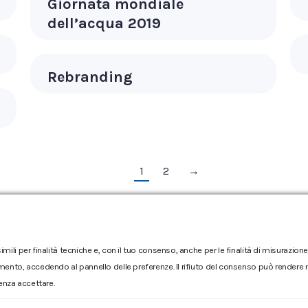
Giornata mondiale
dell’acqua 2019
Rebranding
1
2
→
imili per finalità tecniche e, con il tuo consenso, anche per le finalità di misurazi
Reclamo
|
Reclamo pdf
|
Accessibilità
|
Copyright
mento, accedendo al pannello delle preferenze. Il rifiuto del consenso può rendere no
Numero d'iscrizione e Codice fiscale 00304790538 (P.IVA) già
enza accettare.
Sociale Euro 1.730.520,00 i.v