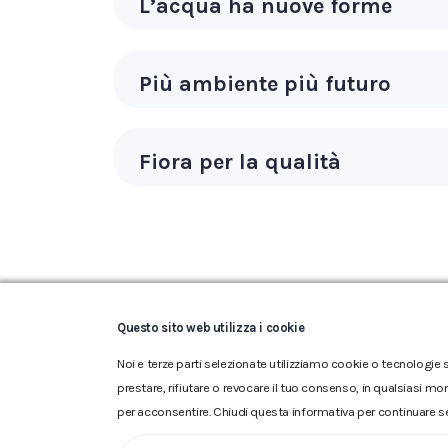
L’acqua ha nuove forme
Più ambiente più futuro
Fiora per la qualità
Questo sito web utilizza i cookie
Noi e terze parti selezionate utilizziamo cookie o tecnologie s
Glossario
|
Privacy
|
Cookie
|
prestare, rifiutare o revocare il tuo consenso, in qualsiasi mo
ACQUEDOTTO DEL FIORA S.p.A. 
per acconsentire. Chiudi questa informativa per continuare s
iscritta al n.10.029 - Capitale 