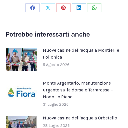
Condividi
Condividi
Condividi
Condividi
Condividi
su
su
su
su
su
Facebook
X
Pinterest
LinkedIn
WhatsApp
Potrebbe interessarti anche
Nuove casine dell’acqua a Montieri e
Follonica
5 Agosto 2026
Monte Argentario, manutenzione
urgente sulla dorsale Terrarossa –
Nodo Le Piane
31 Luglio 2026
Nuova casina dell’acqua a Orbetello
28 Luglio 2026