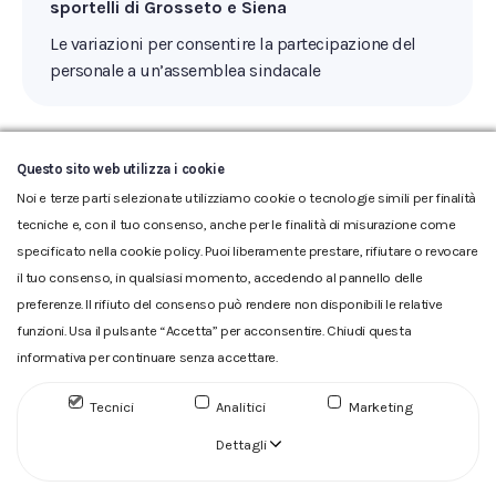
sportelli di Grosseto e Siena
Le variazioni per consentire la partecipazione del
personale a un’assemblea sindacale
Questo sito web utilizza i cookie
←
1
…
8
9
10
11
12
Noi e terze parti selezionate utilizziamo cookie o tecnologie simili per finalità
tecniche e, con il tuo consenso, anche per le finalità di misurazione come
specificato nella cookie policy. Puoi liberamente prestare, rifiutare o revocare
il tuo consenso, in qualsiasi momento, accedendo al pannello delle
preferenze. Il rifiuto del consenso può rendere non disponibili le relative
funzioni. Usa il pulsante “Accetta” per acconsentire. Chiudi questa
informativa per continuare senza accettare.
Glossario
|
Privacy
|
Cookie
|
Reclamo
|
Reclamo pdf
|
Accessibilità
|
Copyright
Tecnici
Analitici
Marketing
ACQUEDOTTO DEL FIORA S.p.A. Numero d'iscrizione e Codice
fiscale 00304790538 (P.IVA) già iscritta al n.10.029 - Capitale
Dettagli
Sociale Euro 1.730.520,00 i.v