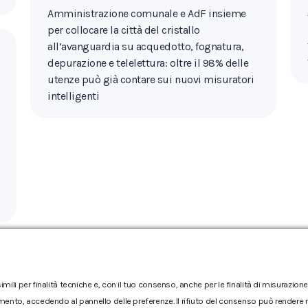
Amministrazione comunale e AdF insieme
per collocare la città del cristallo
all’avanguardia su acquedotto, fognatura,
depurazione e telelettura: oltre il 98% delle
utenze può già contare sui nuovi misuratori
intelligenti
←
1
2
3
4
5
…
12
→
imili per finalità tecniche e, con il tuo consenso, anche per le finalità di misurazi
mento, accedendo al pannello delle preferenze. Il rifiuto del consenso può rendere no