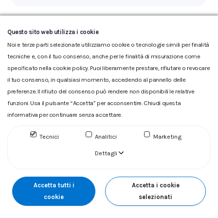
Questo sito web utilizza i cookie
Noi e terze parti selezionate utilizziamo cookie o tecnologie simili per finalità
tecniche e, con il tuo consenso, anche per le finalità di misurazione come
specificato nella cookie policy. Puoi liberamente prestare, rifiutare o revocare
il tuo consenso, in qualsiasi momento, accedendo al pannello delle
Glossario
|
Privacy
|
Cookie
|
Reclamo
|
Reclamo pdf
|
preferenze. Il rifiuto del consenso può rendere non disponibili le relative
Accessibilità
|
Copyright
funzioni. Usa il pulsante “Accetta” per acconsentire. Chiudi questa
ACQUEDOTTO DEL FIORA S.p.A. Numero d'iscrizione e Codice
informativa per continuare senza accettare.
fiscale 00304790538 (P.IVA) già iscritta al n.10.029 - Capitale
Sociale Euro 1.730.520,00 i.v
Tecnici
Analitici
Marketing
Dettagli
Accetta tutti i
Accetta i cookie
cookie
selezionati