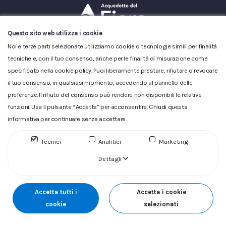
Questo sito web utilizza i cookie
Glossario
|
Privacy
|
Cookie
|
Reclamo
|
Reclamo pdf
|
Noi e terze parti selezionate utilizziamo cookie o tecnologie simili per finalità
Accessibilità
|
Copyright
tecniche e, con il tuo consenso, anche per le finalità di misurazione come
ACQUEDOTTO DEL FIORA S.p.A. Numero d'iscrizione e Codice
specificato nella cookie policy. Puoi liberamente prestare, rifiutare o revocare
fiscale 00304790538 (P.IVA) già iscritta al n.10.029 - Capitale
il tuo consenso, in qualsiasi momento, accedendo al pannello delle
Sociale Euro 1.730.520,00 i.v
preferenze. Il rifiuto del consenso può rendere non disponibili le relative
funzioni. Usa il pulsante “Accetta” per acconsentire. Chiudi questa
informativa per continuare senza accettare.
Tecnici
Analitici
Marketing
Dettagli
Accetta tutti i
Accetta i cookie
cookie
selezionati