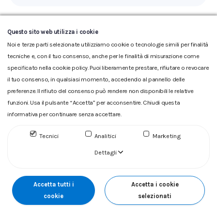
Questo sito web utilizza i cookie
Noi e terze parti selezionate utilizziamo cookie o tecnologie simili per finalità
tecniche e, con il tuo consenso, anche per le finalità di misurazione come
specificato nella cookie policy. Puoi liberamente prestare, rifiutare o revocare
il tuo consenso, in qualsiasi momento, accedendo al pannello delle
Glossario
|
Privacy
|
Cookie
|
Reclamo
|
Reclamo pdf
|
preferenze. Il rifiuto del consenso può rendere non disponibili le relative
Accessibilità
|
Copyright
funzioni. Usa il pulsante “Accetta” per acconsentire. Chiudi questa
ACQUEDOTTO DEL FIORA S.p.A. Numero d'iscrizione e Codice
informativa per continuare senza accettare.
fiscale 00304790538 (P.IVA) già iscritta al n.10.029 - Capitale
Sociale Euro 1.730.520,00 i.v
Tecnici
Analitici
Marketing
Dettagli
Accetta tutti i
Accetta i cookie
cookie
selezionati