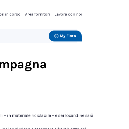
ori in corso
Area fornitori
Lavora con noi
My Fiora
campagna
– in materiale riciclabile – e sei locandine sarà