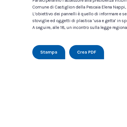
Parteciperanno l’assessore alla presidenza Vittori
Comune di Castiglion della Pescaia Elena Nappi, i
L’obiettivo dei pannelli è quello di informare e s
stoviglie ed oggetti di plastica ‘usa e getta’ in sp
A seguire, alle 18, un incontro sulla legge regional
Stampa
Crea PDF