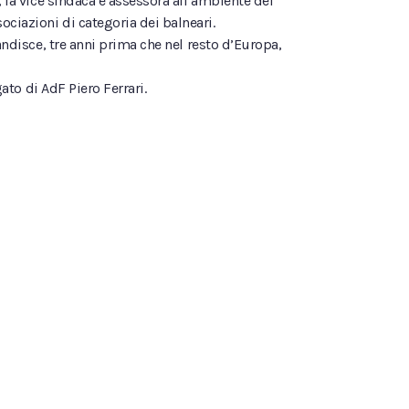
, la vice sindaca e assessora all’ambiente del
ciazioni di categoria dei balneari.
andisce, tre anni prima che nel resto d’Europa,
gato di AdF Piero Ferrari.