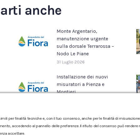
Facebook
X
Pinterest
LinkedIn
WhatsApp
sarti anche
Monte Argentario,
manutenzione urgente
sulla dorsale Terrarossa –
Nodo Le Piane
31 Luglio 2026
Installazione dei nuovi
misuratori a Pienza e
Montieri
16 Luglio 2026
imili per finalità tecniche e, con il tuo consenso, anche per le finalità di misurazi
mento, accedendo al pannello delle preferenze. Il rifiuto del consenso può rendere no
enza accettare.