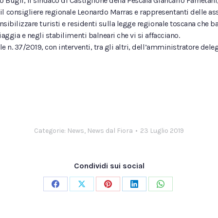
o Bugli, il sindaco di Castiglione della Pescaia Giancarlo Farnetani
l consigliere regionale Leonardo Marras e rappresentanti delle asso
ensibilizzare turisti e residenti sulla legge regionale toscana che b
iaggia e negli stabilimenti balneari che vi si affacciano.
e n. 37/2019, con interventi, tra gli altri, dell’amministratore dele
Categorie:
News
,
News dal Fiora
23 Luglio 2019
Condividi sui social
Condividi
Condividi
Condividi
Condividi
Condividi
su
su
su
su
su