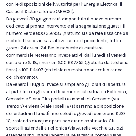
con le disposizioni dell’Autorità per l’Energia Elettrica, il
Gas ed il Sistema Idrico (AEEGSI).
Da giovedì 30 giugno sarà disponibile il nuovo numero
dedicato al pronto intervento e alla segnalazione guasti, il
numero verde 800 356935, gratuito sia da rete fissa che da
mobile. Il servizio sarà attivo, come il precedente, tutti i
giorni, 24 ore su 24. Per le richieste di carattere
commerciale resteranno invece attivi, dal lunedì al venerdì
con orario 8-18, i numeri 800 887755 (gratuito da telefonia
fissa) e 199 114407 (da telefonia mobile con costi a carico
del chiamante).
Da venerdì 1 luglio invece si ampliano gli orari di apertura
al pubblico degli sportelli commerciali situati a Follonica,
Grosseto e Siena. Gli sportelli aziendali di Grosseto (via
Trento 3) e Siena (viale Toselli 9/a) saranno a disposizione
dei cittadini il lunedì, mercoledì e giovedì con orario 8.30-
16, restando dunque aperti con orario continuato. Gli
sportelli aziendali a Follonica (via Aurelia vecchia S.P.152)
estenderanno invece l’apertura nella fascia pomeridiana,