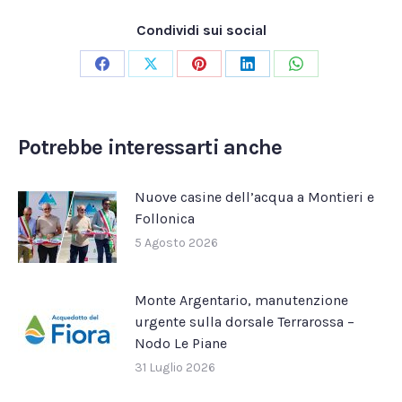
Condividi sui social
Condividi
Condividi
Condividi
Condividi
Condividi
su
su
su
su
su
Facebook
X
Pinterest
LinkedIn
WhatsApp
Potrebbe interessarti anche
Nuove casine dell’acqua a Montieri e
Follonica
5 Agosto 2026
Monte Argentario, manutenzione
urgente sulla dorsale Terrarossa –
Nodo Le Piane
31 Luglio 2026