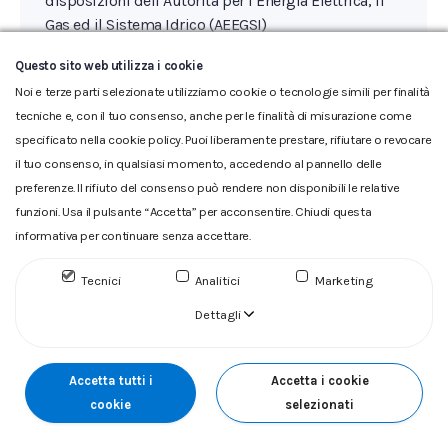
disposizioni dell’Autorità per l’Energia Elettrica, il
Gas ed il Sistema Idrico (AEEGSI)
Questo sito web utilizza i cookie
Noi e terze parti selezionate utilizziamo cookie o tecnologie simili per finalità
tecniche e, con il tuo consenso, anche per le finalità di misurazione come
specificato nella cookie policy. Puoi liberamente prestare, rifiutare o revocare
il tuo consenso, in qualsiasi momento, accedendo al pannello delle
preferenze. Il rifiuto del consenso può rendere non disponibili le relative
Glossario
|
Privacy
|
Cookie
|
Reclamo
|
Reclamo pdf
|
funzioni. Usa il pulsante “Accetta” per acconsentire. Chiudi questa
Accessibilità
|
Copyright
informativa per continuare senza accettare.
ACQUEDOTTO DEL FIORA S.p.A. Numero d'iscrizione e Codice
Tecnici
Analitici
Marketing
fiscale 00304790538 (P.IVA) già iscritta al n.10.029 - Capitale
Sociale Euro 1.730.520,00 i.v
Dettagli
Accetta tutti i
Accetta i cookie
cookie
selezionati