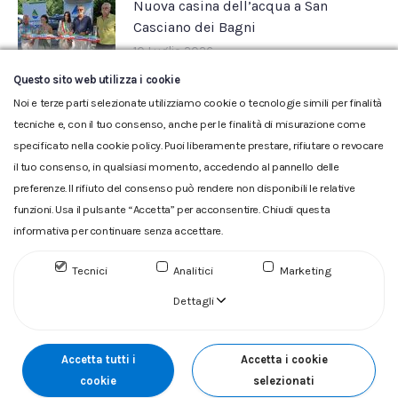
Nuova casina dell’acqua a San
Casciano dei Bagni
10 Luglio 2026
Questo sito web utilizza i cookie
Noi e terze parti selezionate utilizziamo cookie o tecnologie simili per finalità
tecniche e, con il tuo consenso, anche per le finalità di misurazione come
specificato nella cookie policy. Puoi liberamente prestare, rifiutare o revocare
il tuo consenso, in qualsiasi momento, accedendo al pannello delle
preferenze. Il rifiuto del consenso può rendere non disponibili le relative
funzioni. Usa il pulsante “Accetta” per acconsentire. Chiudi questa
informativa per continuare senza accettare.
Glossario
|
Privacy
|
Cookie
|
Reclamo
|
Reclamo pdf
|
Accessibilità
|
Copyright
Tecnici
Analitici
Marketing
ACQUEDOTTO DEL FIORA S.p.A. Numero d'iscrizione e Codice
fiscale 00304790538 (P.IVA) già iscritta al n.10.029 - Capitale
Dettagli
Sociale Euro 1.730.520,00 i.v
Accetta tutti i
Accetta i cookie
cookie
selezionati