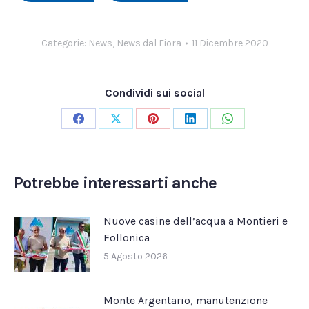
Categorie:
News
,
News dal Fiora
11 Dicembre 2020
Condividi sui social
Condividi
Condividi
Condividi
Condividi
Condividi
su
su
su
su
su
Facebook
X
Pinterest
LinkedIn
WhatsApp
Potrebbe interessarti anche
Nuove casine dell’acqua a Montieri e
Follonica
5 Agosto 2026
Monte Argentario, manutenzione