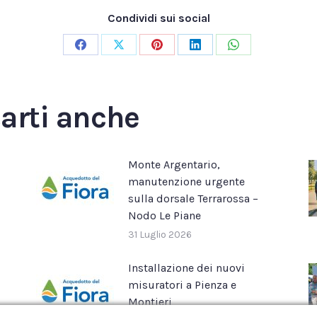
Condividi sui social
Condividi
Condividi
Condividi
Condividi
Condividi
su
su
su
su
su
Facebook
X
Pinterest
LinkedIn
WhatsApp
sarti anche
Monte Argentario,
manutenzione urgente
sulla dorsale Terrarossa –
Nodo Le Piane
31 Luglio 2026
Installazione dei nuovi
misuratori a Pienza e
Montieri