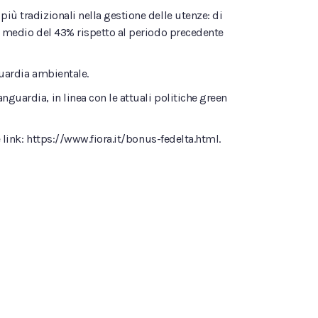
iù tradizionali nella gestione delle utenze: di
to medio del 43% rispetto al periodo precedente
guardia ambientale.
guardia, in linea con le attuali politiche green
e link: https://www.fiora.it/bonus-fedelta.html.