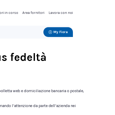
ori in corso
Area fornitori
Lavora con noi
My Fiora
us fedeltà
 bolletta web e domiciliazione bancaria o postale,
.
rmando l’attenzione da parte dell’azienda nei