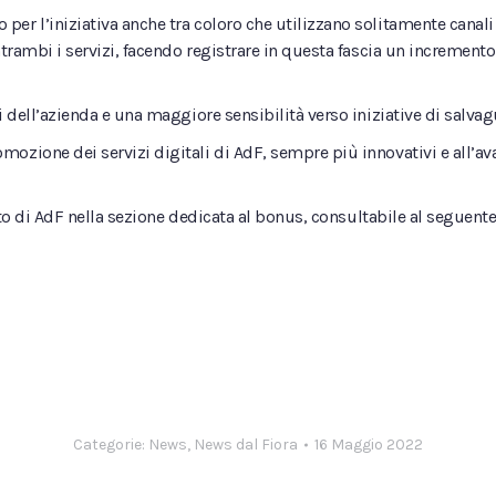
r l’iniziativa anche tra coloro che utilizzano solitamente canali p
entrambi i servizi, facendo registrare in questa fascia un incremen
i dell’azienda e una maggiore sensibilità verso iniziative di salva
zione dei servizi digitali di AdF, sempre più innovativi e all’avan
sito di AdF nella sezione dedicata al bonus, consultabile al seguent
Categorie:
News
,
News dal Fiora
16 Maggio 2022