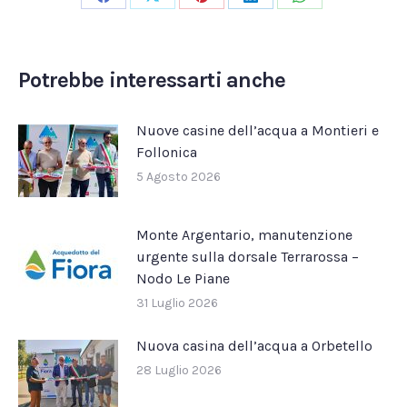
Condividi
Condividi
Condividi
Condividi
Condividi
su
su
su
su
su
Facebook
X
Pinterest
LinkedIn
WhatsApp
Potrebbe interessarti anche
Nuove casine dell’acqua a Montieri e
Follonica
5 Agosto 2026
Monte Argentario, manutenzione
urgente sulla dorsale Terrarossa –
Nodo Le Piane
31 Luglio 2026
Nuova casina dell’acqua a Orbetello
28 Luglio 2026