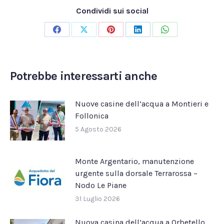
Condividi sui social
Condividi
Condividi
Condividi
Condividi
Condividi
su
su
su
su
su
Facebook
X
Pinterest
LinkedIn
WhatsApp
Potrebbe interessarti anche
Nuove casine dell’acqua a Montieri e
Follonica
5 Agosto 2026
Monte Argentario, manutenzione
urgente sulla dorsale Terrarossa –
Nodo Le Piane
31 Luglio 2026
Nuova casina dell’acqua a Orbetello