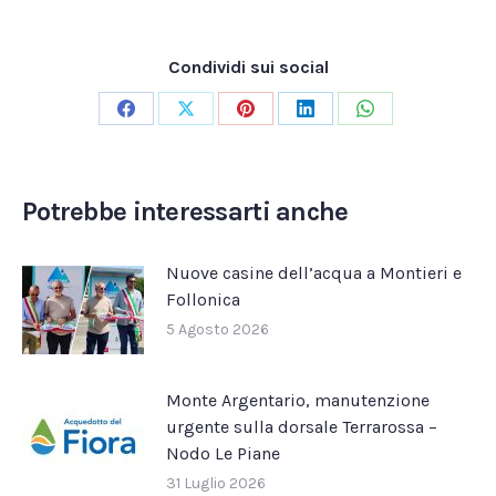
Condividi sui social
Condividi
Condividi
Condividi
Condividi
Condividi
su
su
su
su
su
Facebook
X
Pinterest
LinkedIn
WhatsApp
Potrebbe interessarti anche
Nuove casine dell’acqua a Montieri e
Follonica
5 Agosto 2026
Monte Argentario, manutenzione
urgente sulla dorsale Terrarossa –
Nodo Le Piane
31 Luglio 2026