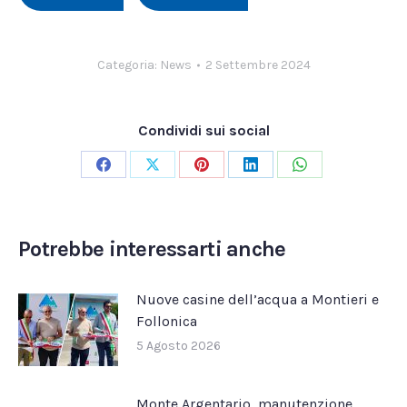
Categoria:
News
2 Settembre 2024
Condividi sui social
Condividi
Condividi
Condividi
Condividi
Condividi
su
su
su
su
su
Facebook
X
Pinterest
LinkedIn
WhatsApp
Potrebbe interessarti anche
Nuove casine dell’acqua a Montieri e
Follonica
5 Agosto 2026
Monte Argentario, manutenzione