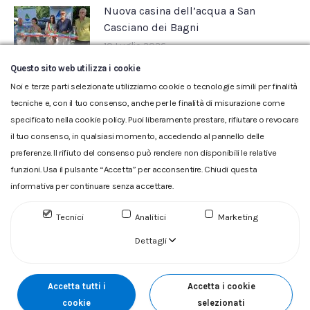
Nuova casina dell’acqua a San
Casciano dei Bagni
10 Luglio 2026
Questo sito web utilizza i cookie
Noi e terze parti selezionate utilizziamo cookie o tecnologie simili per finalità
tecniche e, con il tuo consenso, anche per le finalità di misurazione come
specificato nella cookie policy. Puoi liberamente prestare, rifiutare o revocare
il tuo consenso, in qualsiasi momento, accedendo al pannello delle
preferenze. Il rifiuto del consenso può rendere non disponibili le relative
funzioni. Usa il pulsante “Accetta” per acconsentire. Chiudi questa
informativa per continuare senza accettare.
Glossario
|
Privacy
|
Cookie
|
Reclamo
|
Reclamo pdf
|
Accessibilità
|
Copyright
Tecnici
Analitici
Marketing
ACQUEDOTTO DEL FIORA S.p.A. Numero d'iscrizione e Codice
Dettagli
fiscale 00304790538 (P.IVA) già iscritta al n.10.029 - Capitale
Sociale Euro 1.730.520,00 i.v
Accetta tutti i
Accetta i cookie
cookie
selezionati