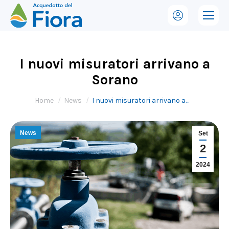
I nuovi misuratori arrivano a
Sorano
Tu sei qui:
Home
News
I nuovi misuratori arrivano a…
News
Set
2
2024