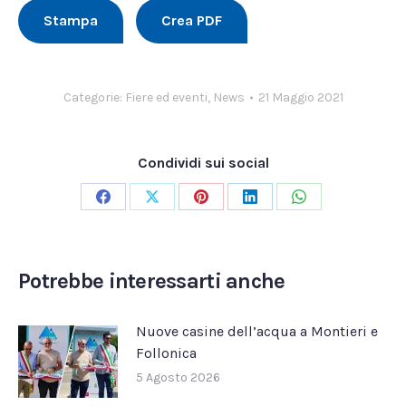
Stampa
Crea PDF
Categorie:
Fiere ed eventi
,
News
21 Maggio 2021
Condividi sui social
Condividi
Condividi
Condividi
Condividi
Condividi
su
su
su
su
su
Facebook
X
Pinterest
LinkedIn
WhatsApp
Potrebbe interessarti anche
Nuove casine dell’acqua a Montieri e
Follonica
5 Agosto 2026