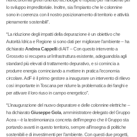
nell’economia green unendo tecnologie e rispetto per l’ambiente per
lo sviluppo impreditoriale. Inoltre, sia l’impianto che le colonnine
sono in coerenza con il nostro posizionamento di territorio e attività
pienamente sostenibili”.
“La riduzione degli impatti della depurazione è un obiettivo che
Autorità Idrica e Regione si sono dati per migliorare l’ambiente – ha
dichiarato
Andrea Cappelli
di AIT – Con questo intervento a
Grosseto si recupera un’infrastruttura esistente, adeguandola agli
standard più elevati di trattamento depurativo, e si comincia a
produrre energia cominciando a mettere in pratica l’economia
circolare. AdF è il primo gestore a inaugurare un intervento di rilievo
così importante in Toscana per ridurre la problematica dei fanghi e
per attivare il loro riuso in campo energetico”.
“L’inaugurazione del nuovo depuratore e delle colonnine elettriche –
ha dichiarato
Giuseppe Gola
, amministratore delegato del Gruppo
Acea – è la testimonianza concreta dell’impegno che il Gruppo sta
portando avanti in questo territorio, sempre all’insegna di politiche
sostenibili e di investimenti per l’ambiente. Con questi due progetti,