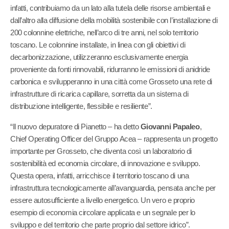
infatti, contribuiamo da un lato alla tutela delle risorse ambientali e
dall’altro alla diffusione della mobilità sostenibile con l’installazione di
200 colonnine elettriche, nell’arco di tre anni, nel solo territorio
toscano. Le colonnine installate, in linea con gli obiettivi di
decarbonizzazione, utilizzeranno esclusivamente energia
proveniente da fonti rinnovabili, ridurranno le emissioni di anidride
carbonica e svilupperanno in una città come Grosseto una rete di
infrastrutture di ricarica capillare, sorretta da un sistema di
distribuzione intelligente, flessibile e resiliente”.
“Il nuovo depuratore di Pianetto – ha detto
Giovanni Papaleo
,
Chief Operating Officer del Gruppo Acea – rappresenta un progetto
importante per Grosseto, che diventa così un laboratorio di
sostenibilità ed economia circolare, di innovazione e sviluppo.
Questa opera, infatti, arricchisce il territorio toscano di una
infrastruttura tecnologicamente all’avanguardia, pensata anche per
essere autosufficiente a livello energetico. Un vero e proprio
esempio di economia circolare applicata e un segnale per lo
sviluppo e del territorio che parte proprio dal settore idrico”.