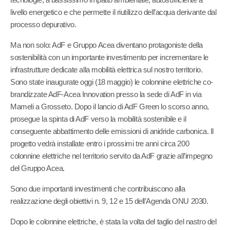
tecnologie, a bassissimo impatto ambientale, autosufficiente a
livello energetico e che permette il riutilizzo dell’acqua derivante dal
processo depurativo.
Ma non solo: AdF e Gruppo Acea diventano protagoniste della
sostenibilità con un importante investimento per incrementare le
infrastrutture dedicate alla mobilità elettrica sul nostro territorio.
Sono state inaugurate oggi (18 maggio) le colonnine elettriche co-
brandizzate AdF-Acea Innovation presso la sede di AdF in via
Mameli a Grosseto. Dopo il lancio di AdF Green lo scorso anno,
prosegue la spinta di AdF verso la mobilità sostenibile e il
conseguente abbattimento delle emissioni di anidride carbonica. Il
progetto vedrà installate entro i prossimi tre anni circa 200
colonnine elettriche nel territorio servito da AdF grazie all’impegno
del Gruppo Acea.
Sono due importanti investimenti che contribuiscono alla
realizzazione degli obiettivi n. 9, 12 e 15 dell’Agenda ONU 2030.
Dopo le colonnine elettriche, è stata la volta del taglio del nastro del