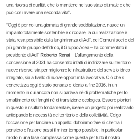
una risorsa di qualità, che lo mantiene nel suo stato ottimale e che
può così avere una seconda vita”.
“Oggi è per noi una giornata di grande soddisfazione, nasce un
impianto totalmente sostenibile e circolare, la cui realizzazione è
stata resa possibile dalla lungimiranza di AdF, dei Comuni soci e del
più grande gruppo dell’idrico, il Gruppo Acea – ha commentato il
presidente di AdF
Roberto Renai
– L’allungamento della
concessione al 2031 ha consentito infatti di indirizzare sul territorio
nuove risorse, sia per migliorare le infrastrutture del servizio idrico
integrato, sia a livello di nuove opportunità lavorative. Ciò che si
concretizza oggi è stato pensato e ideato a fine 2016, in un
momento in cui ancora non si parlava né di problematiche per lo
smaltimento dei fanghi né di transizione ecologica. Essere pionieri
in questo è risultato fondamentale, ideare un progetto poi realizzarlo
anticipando le necessità del territorio e della collettività. Colgo
l’occasione per lanciare un appello: dobbiamo fare sì che tra il
pensiero e l’azione passi il minor tempo possibile, in particolar
modo in una fase complessa come questa per tutto il nostro