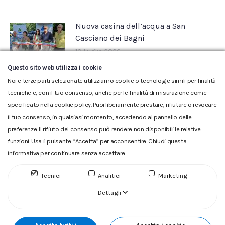
Nuova casina dell’acqua a San
Casciano dei Bagni
10 Luglio 2026
Questo sito web utilizza i cookie
Noi e terze parti selezionate utilizziamo cookie o tecnologie simili per finalità
tecniche e, con il tuo consenso, anche per le finalità di misurazione come
specificato nella cookie policy. Puoi liberamente prestare, rifiutare o revocare
il tuo consenso, in qualsiasi momento, accedendo al pannello delle
preferenze. Il rifiuto del consenso può rendere non disponibili le relative
funzioni. Usa il pulsante “Accetta” per acconsentire. Chiudi questa
informativa per continuare senza accettare.
Glossario
|
Privacy
|
Cookie
|
Reclamo
|
Reclamo pdf
|
Accessibilità
|
Copyright
Tecnici
Analitici
Marketing
ACQUEDOTTO DEL FIORA S.p.A. Numero d'iscrizione e Codice
fiscale 00304790538 (P.IVA) già iscritta al n.10.029 - Capitale
Dettagli
Sociale Euro 1.730.520,00 i.v