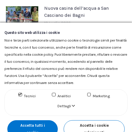
Nuova casina dell’acqua a San
Casciano dei Bagni
10 Luglio 2026
Questo sito web utilizza i cookie
Noi e terze parti selezionate utilizziamo cookie o tecnologie simili per finalità
tecniche e, con il tuo consenso, anche per le finalità di misurazione come
specificato nella cookie policy. Puoi liberamente prestare, rifiutare o revocare
il tuo consenso, in qualsiasi momento, accedendo al pannello delle
preferenze. Il rifiuto del consenso può rendere non disponibili le relative
funzioni. Usa il pulsante “Accetta” per acconsentire. Chiudi questa
informativa per continuare senza accettare.
Glossario
|
Privacy
|
Cookie
|
Reclamo
|
Reclamo pdf
|
Accessibilità
|
Copyright
Tecnici
Analitici
Marketing
ACQUEDOTTO DEL FIORA S.p.A. Numero d'iscrizione e Codice
fiscale 00304790538 (P.IVA) già iscritta al n.10.029 - Capitale
Dettagli
Sociale Euro 1.730.520,00 i.v
Accetta tutti i
Accetta i cookie