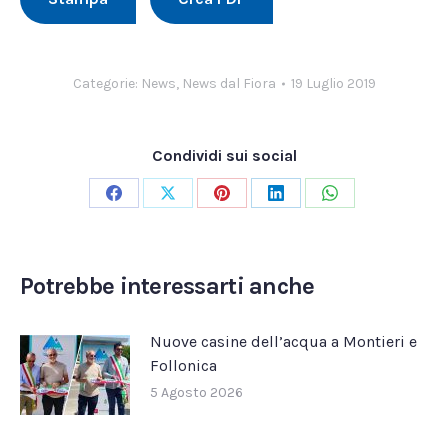
Categorie:
News
,
News dal Fiora
19 Luglio 2019
Condividi sui social
Condividi
Condividi
Condividi
Condividi
Condividi
su
su
su
su
su
Facebook
X
Pinterest
LinkedIn
WhatsApp
Potrebbe interessarti anche
Nuove casine dell’acqua a Montieri e
Follonica
5 Agosto 2026