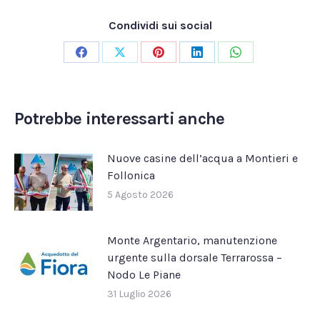
Condividi sui social
Condividi
Condividi
Condividi
Condividi
Condividi
su
su
su
su
su
Facebook
X
Pinterest
LinkedIn
WhatsApp
Potrebbe interessarti anche
Nuove casine dell’acqua a Montieri e
Follonica
5 Agosto 2026
Monte Argentario, manutenzione
urgente sulla dorsale Terrarossa –
Nodo Le Piane
31 Luglio 2026