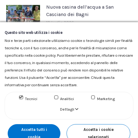
Nuova casina dell’acqua a San
Casciano dei Bagni
10 Luglio 2026
Questo sito web utilizza i cookie
Noi e terze parti selezionate utilizziamo cookie o tecnologie simili per finalità
tecniche e, con il tuo consenso, anche per le finalità di misurazione come
specificato nella cookie policy. Puoi liberamente prestare, rifiutare o revocare
il tuo consenso, in qualsiasi momento, accedendo al pannello delle
preferenze. Il rifiuto del consenso può rendere non disponibili le relative
funzioni. Usa il pulsante “Accetta” per acconsentire. Chiudi questa
informativa per continuare senza accettare.
Glossario
|
Privacy
|
Cookie
|
Reclamo
|
Reclamo pdf
|
Accessibilità
|
Copyright
Tecnici
Analitici
Marketing
ACQUEDOTTO DEL FIORA S.p.A. Numero d'iscrizione e Codice
Dettagli
fiscale 00304790538 (P.IVA) già iscritta al n.10.029 - Capitale
Sociale Euro 1.730.520,00 i.v
Accetta tutti i
Accetta i cookie
cookie
selezionati