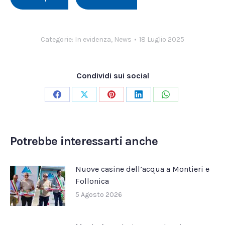
Categorie:
In evidenza
,
News
18 Luglio 2025
Condividi sui social
Condividi
Condividi
Condividi
Condividi
Condividi
su
su
su
su
su
Facebook
X
Pinterest
LinkedIn
WhatsApp
Potrebbe interessarti anche
Nuove casine dell’acqua a Montieri e
Follonica
5 Agosto 2026