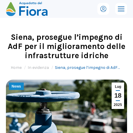
Siena, prosegue l’impegno di
AdF per il miglioramento delle
infrastrutture idriche
Tu sei qui:
Home
In evidenza
Siena, prosegue l’impegno di AdF…
News
Lug
18
2025