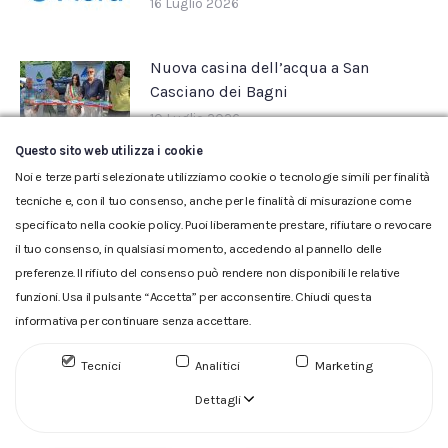
16 Luglio 2026
Nuova casina dell’acqua a San
Casciano dei Bagni
10 Luglio 2026
Questo sito web utilizza i cookie
Noi e terze parti selezionate utilizziamo cookie o tecnologie simili per finalità
tecniche e, con il tuo consenso, anche per le finalità di misurazione come
specificato nella cookie policy. Puoi liberamente prestare, rifiutare o revocare
il tuo consenso, in qualsiasi momento, accedendo al pannello delle
preferenze. Il rifiuto del consenso può rendere non disponibili le relative
funzioni. Usa il pulsante “Accetta” per acconsentire. Chiudi questa
informativa per continuare senza accettare.
Glossario
|
Privacy
|
Cookie
|
Reclamo
|
Reclamo pdf
|
Accessibilità
|
Copyright
Tecnici
Analitici
Marketing
ACQUEDOTTO DEL FIORA S.p.A. Numero d'iscrizione e Codice
fiscale 00304790538 (P.IVA) già iscritta al n.10.029 - Capitale
Dettagli
Sociale Euro 1.730.520,00 i.v