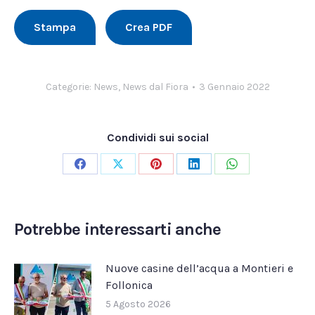
Stampa
Crea PDF
Categorie:
News
,
News dal Fiora
3 Gennaio 2022
Condividi sui social
Condividi
Condividi
Condividi
Condividi
Condividi
su
su
su
su
su
Facebook
X
Pinterest
LinkedIn
WhatsApp
Potrebbe interessarti anche
Nuove casine dell’acqua a Montieri e
Follonica
5 Agosto 2026