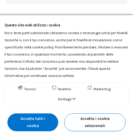
←
1
…
48
49
50
51
52
…
Questo sito web utilizza i cookie
91
→
Noi e terze parti selezionate utilizziamo cookie o tecnologie simili per finalità
tecniche e, con il tuo consenso, anche per le finalità di misurazione come
specificato nella cookie policy. Puoi liberamente prestare, rifiutare o revocare
il tuo consenso, in qualsiasi momento, accedendo al pannello delle
preferenze. Il rifiuto del consenso può rendere non disponibili le relative
funzioni. Usa il pulsante “Accetta” per acconsentire. Chiudi questa
informativa per continuare senza accettare.
Glossario
|
Privacy
|
Cookie
|
Reclamo
|
Reclamo pdf
|
Accessibilità
|
Copyright
Tecnici
Analitici
Marketing
ACQUEDOTTO DEL FIORA S.p.A. Numero d'iscrizione e Codice
fiscale 00304790538 (P.IVA) già iscritta al n.10.029 - Capitale
Dettagli
Sociale Euro 1.730.520,00 i.v
Accetta tutti i
Accetta i cookie
cookie
selezionati