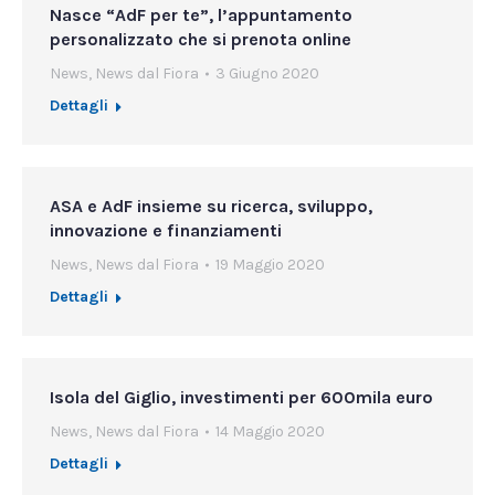
Nasce “AdF per te”, l’appuntamento
personalizzato che si prenota online
News
,
News dal Fiora
3 Giugno 2020
Dettagli
ASA e AdF insieme su ricerca, sviluppo,
innovazione e finanziamenti
News
,
News dal Fiora
19 Maggio 2020
Dettagli
Isola del Giglio, investimenti per 600mila euro
News
,
News dal Fiora
14 Maggio 2020
Dettagli