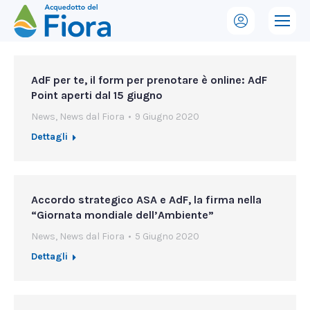
AdF per te, il form per prenotare è online: AdF
Point aperti dal 15 giugno
News
,
News dal Fiora
9 Giugno 2020
Dettagli
Accordo strategico ASA e AdF, la firma nella
“Giornata mondiale dell’Ambiente”
News
,
News dal Fiora
5 Giugno 2020
Dettagli