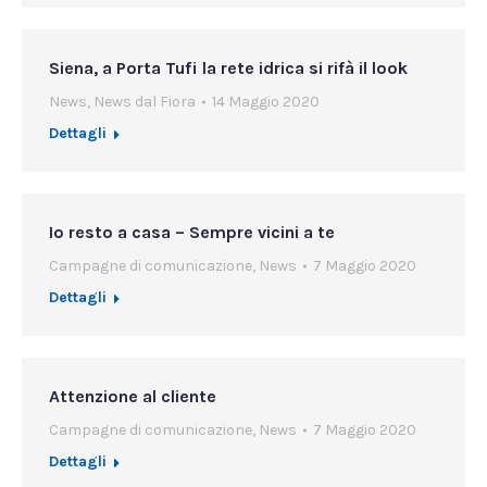
Siena, a Porta Tufi la rete idrica si rifà il look
News
,
News dal Fiora
14 Maggio 2020
Dettagli
Io resto a casa – Sempre vicini a te
Campagne di comunicazione
,
News
7 Maggio 2020
Dettagli
Attenzione al cliente
Campagne di comunicazione
,
News
7 Maggio 2020
Dettagli