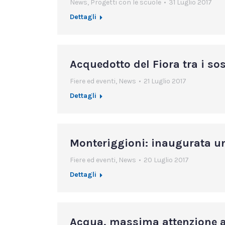
News
,
Progetti con le scuole
31 Luglio 2017
Dettagli
Acquedotto del Fiora tra i sos
Fiere ed eventi
,
News
21 Luglio 2017
Dettagli
Monteriggioni: inaugurata u
Fiere ed eventi
,
News
20 Luglio 2017
Dettagli
Acqua, massima attenzione a