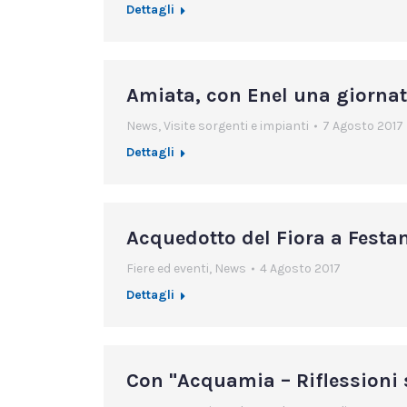
Dettagli
Amiata, con Enel una giornata
News
,
Visite sorgenti e impianti
7 Agosto 2017
Dettagli
Acquedotto del Fiora a Festa
Fiere ed eventi
,
News
4 Agosto 2017
Dettagli
Con "Acquamia – Riflessioni s