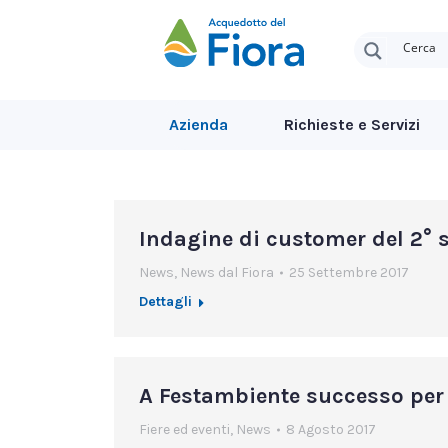
Azienda
Richieste e Servizi
Indagine di customer del 2° 
News
,
News dal Fiora
25 Settembre 2017
Dettagli
A Festambiente successo per 
Fiere ed eventi
,
News
8 Agosto 2017