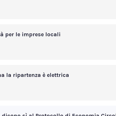
à per le imprese locali
 la ripartenza è elettrica
i dicono sì al Protocollo di Economia Circo