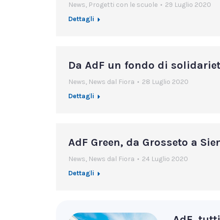
News
,
Progetti con le scuole
29 Luglio 2020
Dettagli
Da AdF un fondo di solidariet
News
,
News dal Fiora
28 Luglio 2020
Dettagli
AdF Green, da Grosseto a Siena
News
,
News dal Fiora
24 Luglio 2020
Dettagli
AdF, tutt