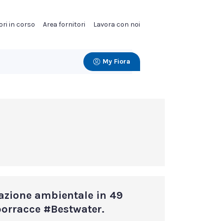
ori in corso
Area fornitori
Lavora con noi
My Fiora
azione ambientale in 49
borracce #Bestwater.