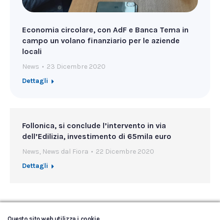
Economia circolare, con AdF e Banca Tema in
campo un volano finanziario per le aziende
locali
News
23 Dicembre 2020
Dettagli
Follonica, si conclude l’intervento in via
dell’Edilizia, investimento di 65mila euro
News
,
News dal Fiora
22 Dicembre 2020
Dettagli
←
1
…
41
42
43
44
45
…
Questo sito web utilizza i cookie