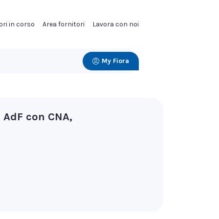
ori in corso
Area fornitori
Lavora con noi
My Fiora
, AdF con CNA,