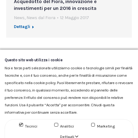
Acquedotto del Fiora, innovazione e
investimenti per un 2016 in crescita
News
,
News dal Fiora
12 Maggio 2017
Dettagli
←
1
…
83
84
85
86
87
…
Questo sito web utilizza i cookie
94
→
Noi e terze parti selezionate utilizziamo cookie o tecnologie simili per finalità
tecniche e, con il tuo consenso, anche per le finalità di misurazione come
specificato nella cookie policy. Puoi liberamente prestare, rifiutare o revocare
il tuo consenso, in qualsiasi momento, accedendo al pannello delle
preferenze. Il rifiuto del consenso può rendere non disponibili le relative
funzioni. Usa il pulsante “Accetta” per acconsentire. Chiudi questa
informativa per continuare senza accettare.
Glossario
|
Privacy
|
Cookie
|
Reclamo
|
Reclamo pdf
|
Accessibilità
|
Copyright
Tecnici
Analitici
Marketing
ACQUEDOTTO DEL FIORA S.p.A. Numero d'iscrizione e Codice
fiscale 00304790538 (P.IVA) già iscritta al n.10.029 - Capitale
Dettagli