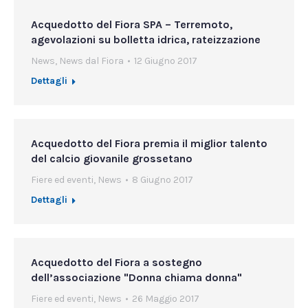
Acquedotto del Fiora SPA – Terremoto,
agevolazioni su bolletta idrica, rateizzazione
News
,
News dal Fiora
12 Giugno 2017
Dettagli
Acquedotto del Fiora premia il miglior talento
del calcio giovanile grossetano
Fiere ed eventi
,
News
8 Giugno 2017
Dettagli
Acquedotto del Fiora a sostegno
dell’associazione "Donna chiama donna"
Fiere ed eventi
,
News
26 Maggio 2017