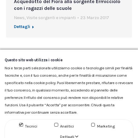
Acquedotto del Fiora alla sorgente Ermicciolo
con i ragazzi delle scuole
News
,
Visite sorgenti e impianti
23 Marzo 2017
Dettagli
←
1
…
84
85
86
87
88
…
Questo sito web utilizza i cookie
94
→
Noi e terze parti selezionate utilizziamo cookie o tecnologie simili per finalità
tecniche e, con il tuo consenso, anche per le finalità di misurazione come
specificato nella cookie policy. Puoi liberamente prestare, rifiutare o revocare
il tuo consenso, in qualsiasi momento, accedendo al pannello delle
preferenze. Il rifiuto del consenso può rendere non disponibili le relative
funzioni. Usa il pulsante “Accetta” per acconsentire. Chiudi questa
informativa per continuare senza accettare.
Glossario
|
Privacy
|
Cookie
|
Reclamo
|
Reclamo pdf
|
Accessibilità
|
Copyright
Tecnici
Analitici
Marketing
ACQUEDOTTO DEL FIORA S.p.A. Numero d'iscrizione e Codice
fiscale 00304790538 (P.IVA) già iscritta al n.10.029 - Capitale
Dettagli