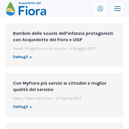
Bambini delle scuole dell’infanzia protagonisti
con Acquedotto del Fiora e UISP
News
,
Progetti con le scuole
4 Maggio 2017
Dettagli
Con MyFiora più servizi ai cittadini e miglior
qualità del servizio
News
,
News dal Fiora
27 Aprile 2017
Dettagli