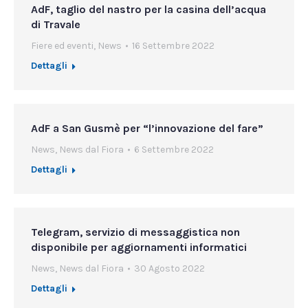
AdF, taglio del nastro per la casina dell’acqua
di Travale
Fiere ed eventi
,
News
16 Settembre 2022
Dettagli
AdF a San Gusmè per “l’innovazione del fare”
News
,
News dal Fiora
6 Settembre 2022
Dettagli
Telegram, servizio di messaggistica non
disponibile per aggiornamenti informatici
News
,
News dal Fiora
30 Agosto 2022
Dettagli