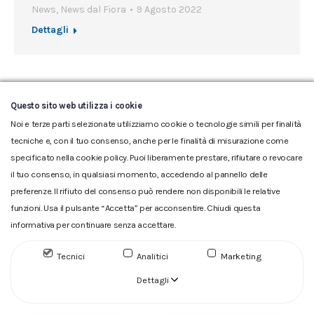
News
,
News dal Fiora
9 Agosto 2022
Dettagli
←
1
…
23
24
25
26
27
…
Questo sito web utilizza i cookie
94
→
Noi e terze parti selezionate utilizziamo cookie o tecnologie simili per finalità
tecniche e, con il tuo consenso, anche per le finalità di misurazione come
specificato nella cookie policy. Puoi liberamente prestare, rifiutare o revocare
il tuo consenso, in qualsiasi momento, accedendo al pannello delle
preferenze. Il rifiuto del consenso può rendere non disponibili le relative
funzioni. Usa il pulsante “Accetta” per acconsentire. Chiudi questa
informativa per continuare senza accettare.
Glossario
|
Privacy
|
Cookie
|
Reclamo
|
Reclamo pdf
|
Accessibilità
|
Copyright
Tecnici
Analitici
Marketing
ACQUEDOTTO DEL FIORA S.p.A. Numero d'iscrizione e Codice
fiscale 00304790538 (P.IVA) già iscritta al n.10.029 - Capitale
Dettagli
Sociale Euro 1.730.520,00 i.v