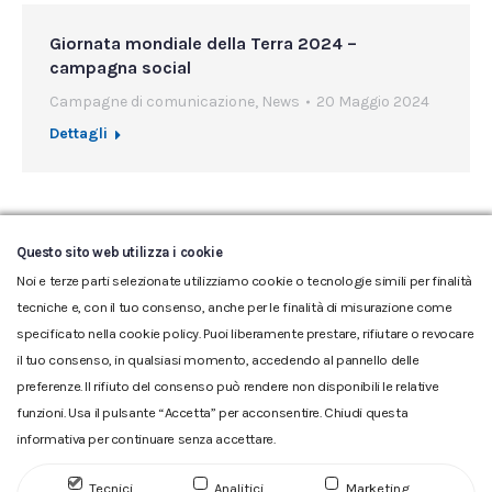
Giornata mondiale della Terra 2024 –
campagna social
Campagne di comunicazione
,
News
20 Maggio 2024
Dettagli
←
1
…
7
8
9
10
11
…
94
Questo sito web utilizza i cookie
→
Noi e terze parti selezionate utilizziamo cookie o tecnologie simili per finalità
tecniche e, con il tuo consenso, anche per le finalità di misurazione come
specificato nella cookie policy. Puoi liberamente prestare, rifiutare o revocare
il tuo consenso, in qualsiasi momento, accedendo al pannello delle
preferenze. Il rifiuto del consenso può rendere non disponibili le relative
funzioni. Usa il pulsante “Accetta” per acconsentire. Chiudi questa
informativa per continuare senza accettare.
Glossario
|
Privacy
|
Cookie
|
Reclamo
|
Reclamo pdf
|
Accessibilità
|
Copyright
Tecnici
Analitici
Marketing