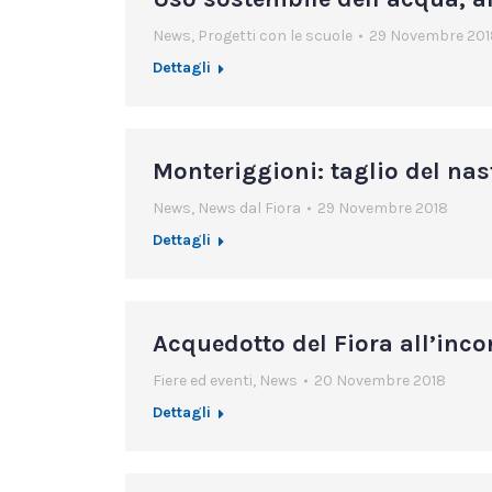
News
,
Progetti con le scuole
29 Novembre 201
Dettagli
Monteriggioni: taglio del nas
News
,
News dal Fiora
29 Novembre 2018
Dettagli
Acquedotto del Fiora all’inco
Fiere ed eventi
,
News
20 Novembre 2018
Dettagli