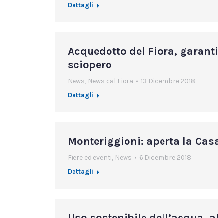
Dettagli
Acquedotto del Fiora, garantit
sciopero
News
,
News dal Fiora
13 Dicembre 2018
Dettagli
Monteriggioni: aperta la Cas
Fiere ed eventi
,
News
6 Dicembre 2018
Dettagli
Uso sostenibile dell’acqua, al