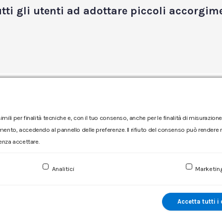
utti gli utenti ad adottare piccoli accorgim
←
1
…
72
73
74
75
76
…
94
→
imili per finalità tecniche e, con il tuo consenso, anche per le finalità di misurazi
mento, accedendo al pannello delle preferenze. Il rifiuto del consenso può rendere no
enza accettare.
Reclamo
|
Reclamo pdf
|
Accessibilità
|
Copyright
Analitici
Marketin
Numero d'iscrizione e Codice fiscale 00304790538 (P.IVA) già
Sociale Euro 1.730.520,00 i.v
Accetta tutti i