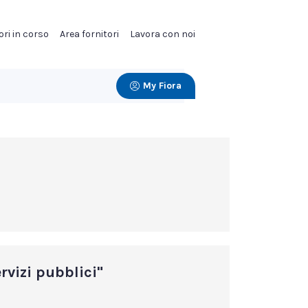
ori in corso
Area fornitori
Lavora con noi
My Fiora
rvizi pubblici"