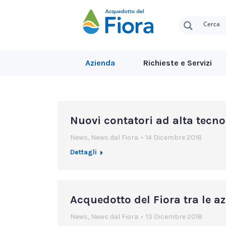
Azienda
Richieste e Servizi
Nuovi contatori ad alta tecno
News
,
News dal Fiora
14 Dicembre 2018
Dettagli
Acquedotto del Fiora tra le az
News
,
News dal Fiora
13 Dicembre 2018