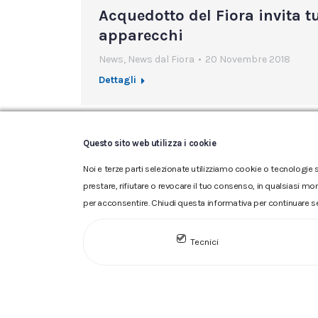
Acquedotto del Fiora invita t
apparecchi
News
,
News dal Fiora
20 Novembre 2018
Dettagli
Questo sito web utilizza i cookie
Noi e terze parti selezionate utilizziamo cookie o tecnologie s
prestare, rifiutare o revocare il tuo consenso, in qualsiasi mo
per acconsentire. Chiudi questa informativa per continuare s
Glossario
|
Privacy
|
Cookie
|
Tecnici
ACQUEDOTTO DEL FIORA S.p.A. 
iscritta al n.10.029 - Capitale 